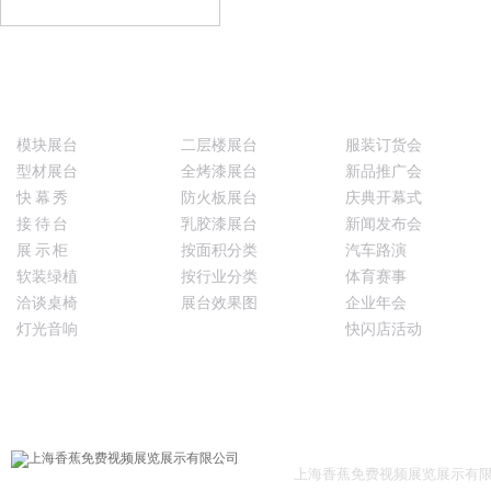
联系香蕉免费视频展览
快速布展系统
香蕉视频下载地址
香蕉视频APP91
模块展台
二层楼展台
服装订货会
型材展台
全烤漆展台
新品推广会
快 幕 秀
防火板展台
庆典开幕式
接 待 台
乳胶漆展台
新闻发布会
展 示 柜
按面积分类
汽车路演
软装绿植
按行业分类
体育赛事
洽谈桌椅
展台效果图
企业年会
灯光音响
快闪店活动
400-888-7380
在线咨询
在线QQ咨询
在线留言
上海香蕉免费视频展览展示有